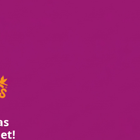
as
et!